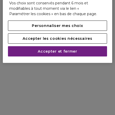
libre et toute-puissante. Vous êtes lumineuse, éblouissante.
Vos choix sont conservés pendant 6 mois et
Tout simplement divine.
modifiables à tout moment via le lien «
Paramétrer les cookies » en bas de chaque page.
Personnaliser mes choix
DIVINE MAIS RESPONABLE
Accepter les cookies nécessaires
Gaultier Divine célèbre la beauté de
toutes les femmes. Et celle de la nature.
Accepter et fermer
Grâce à ses flacons rechargeables de 50
ou 100 ml et une recharge écologique
dotée d’un système dévissable auto-
stop.