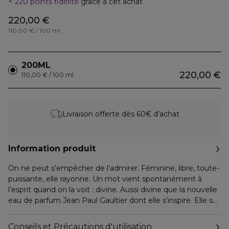
220 points fidélité
grâce à cet achat
220,00 €
110,00 € / 100 ml
200ML
220,00 €
110,00 € / 100 ml
Livraison offerte dès 60€ d’achat
Information produit
On ne peut s’empêcher de l’admirer. Féminine, libre, toute-
puissante, elle rayonne. Un mot vient spontanément à
l’esprit quand on la voit : divine. Aussi divine que la nouvelle
eau de parfum Jean Paul Gaultier dont elle s’inspire. Elle se
contente d’être elle-même, et c’est ce qui la rend si
magnétique. Est-elle vraiment réelle ? Elle semble pourtant
Conseils et Précautions d'utilisation