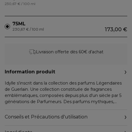
230,67 € / 100 ml
75ML
173,00 €
230,67 € / 100 ml
Livraison offerte dès 60€ d’achat
Information produit
Idylle s'inscrit dans la collection des parfums Légendaires
de Guerlain. Une collection constituée de fragrances
emblématiques, composées depuis plus d'un siècle par 5
générations de Parfumeurs. Des parfums mythiques,
profondément novateurs pour leur époque, qui composent
une bibliothèque olfactive unique, trésor incomparable et
Conseils et Précautions d'utilisation
inégalé, que la Maison Guerlain s'attache à faire perdurer.