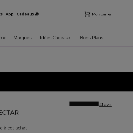
ts
App
Cadeaux 🎁
Mon panier
me
Marques
Idées Cadeaux
Bons Plans
41 avis
NECTAR
e à cet achat