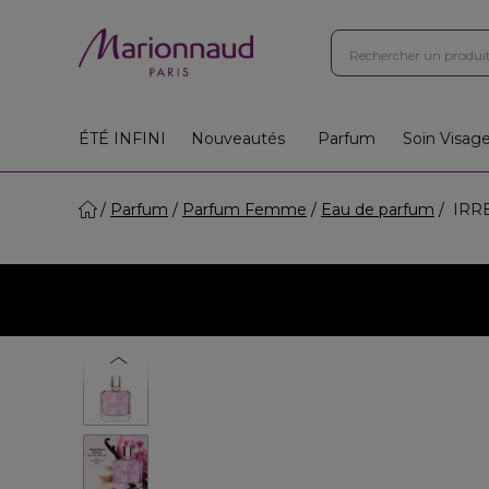
Boutiques
Instituts
App
Cadeaux 🎁
ÉTÉ INFINI
Nouveautés
Parfum
Soin Visag
Parfum
Parfum Femme
Eau de parfum
IRRE