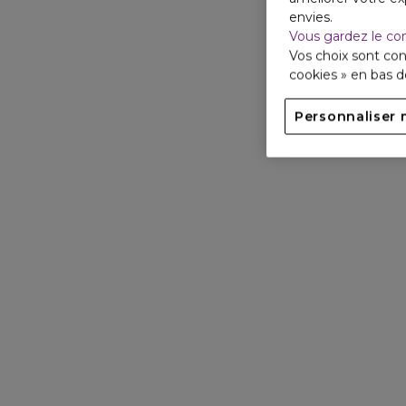
envies.
Vous gardez le co
Vos choix sont con
cookies » en bas 
Personnaliser 