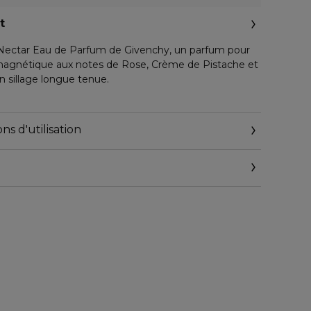
t
e Nectar Eau de Parfum de Givenchy, un parfum pour
gnétique aux notes de Rose, Crème de Pistache et
un sillage longue tenue.
merie et la haute pâtisserie française, cette création
es notes fraîches de Néroli, sublimant la Rose au
ns d'utilisation
sistible. L'accord onctueux de Crème de Pistache se
loppante d'un Bois Vanillé.
oral gourmand
ce de Néroli
 de Roses
d Pistache, Accord Boisé Vanillé
que rayonne d'un glaçage iridescent et révèle en son
ne gourmandise irrésistiblement addictive.'