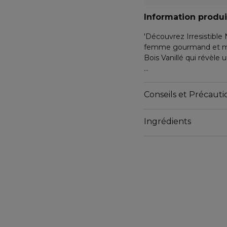
Information produi
'Découvrez Irresistibl
femme gourmand et ma
Bois Vanillé qui révèle 
À la croisée de la parfu
gourmande s'ouvre sur l
Conseils et Précautio
coeur, signature d'Irre
mêle à l'addiction enve
Ingrédients
Notes olfactives
- Famille olfactive : Fl
- Notes de tête : Essen
- Notes de coeur : Trio
- Notes de fond : Accor
Le flacon facetté iconi
coeur le Nectar lilas, u