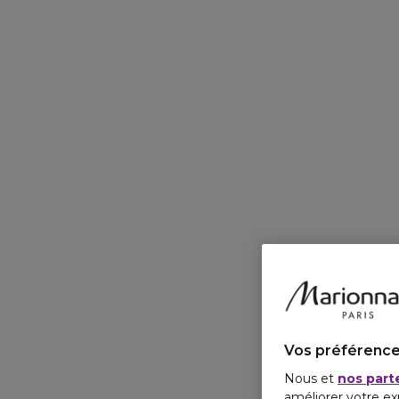
Vos préférence
Nous et
nos part
améliorer votre ex