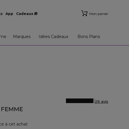
ts
App
Cadeaux 🎁
Mon panier
me
Marques
Idées Cadeaux
Bons Plans
26 avis
 FEMME
ce à cet achat