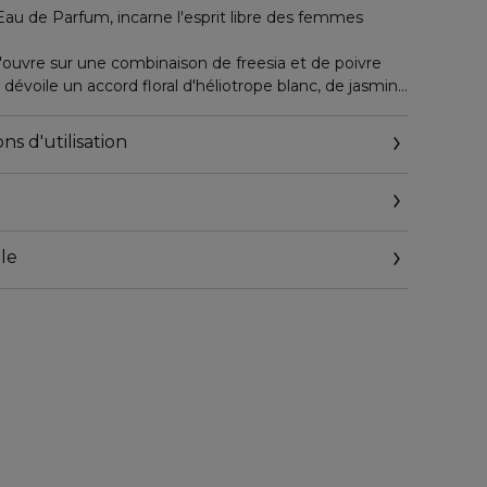
 de Parfum, incarne l'esprit libre des femmes
s'ouvre sur une combinaison de freesia et de poivre
dévoile un accord floral d'héliotrope blanc, de jasmin
aresse chaleureuse du bois de cèdre et du daim donne
élégance à cette fragrance signature.
ns d'utilisation
femme moderne, le flacon de Lacoste Pour Femme se
tte élancée. L'étui reprend la ligne du flacon dans des
 beige, or et blanc.
le
agrance a été créée grâce au savoir-faire français.
s.fr