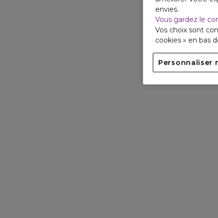
envies.
Vous gardez le co
Vos choix sont con
cookies » en bas 
Personnaliser 