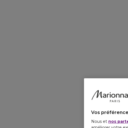
Vos préférence
Nous et
nos part
améliorer votre ex