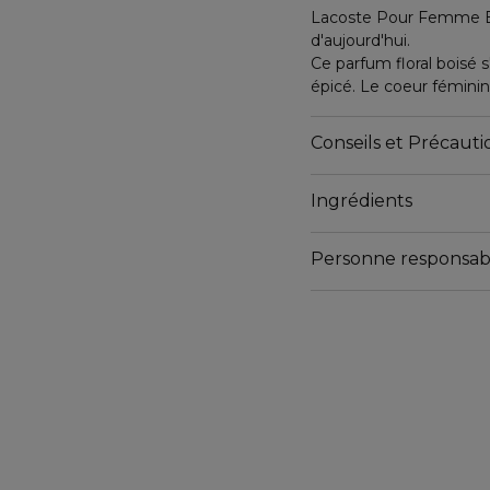
Lacoste Pour Femme Eau
d'aujourd'hui.
Ce parfum floral boisé 
épicé. Le coeur féminin 
et de rose. Enfin, la c
de la structure et de l'
Conseils et Précautio
Tel un totem pour la 
Ingrédients
distingue par sa silhoue
teintes harmonieuses de
Personne responsab
Made In France, cette fr
Email
tgaigneur@interparfum