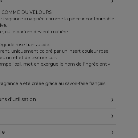
t
E COMME DU VELOURS
ne fragrance imaginée comme la pièce incontournable
ive.
e, où le parfum devient matière.
égradé rose translucide.
rent, uniquement coloré par un insert couleur rose.
vec un effet de texture cuir.
ompe l'œil, met en exergue le nom de l'ingrédient «
agrance a été créée grâce au savoir-faire français.
ns d'utilisation
le