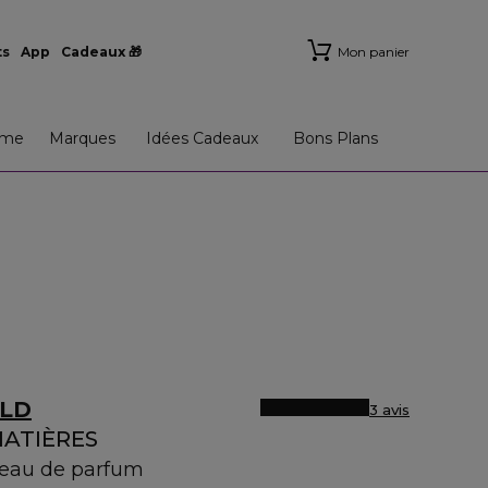
ts
App
Cadeaux 🎁
Mon panier
me
Marques
Idées Cadeaux
Bons Plans
ELD
3 avis
MATIÈRES
- eau de parfum