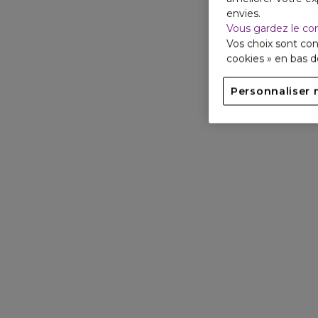
envies.
Vous gardez le co
Vos choix sont con
cookies » en bas 
Personnaliser 