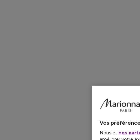
Vos préférence
Nous et
nos part
améliorer votre ex