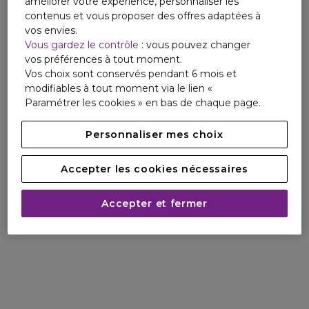
Le flacon emblématique de L'Interdit se pare d'un laquage
améliorer votre expérience, personnaliser les
rouge translucide qui semble embraser le coeur du verre tel
contenus et vous proposer des offres adaptées à
un habillage sulfureux, rendant hommage à la couleur
vos envies.
emblème de la Maison Givenchy.
Vous gardez le contrôle
: vous pouvez changer
vos préférences à tout moment.
Vos choix sont conservés pendant 6 mois et
modifiables à tout moment via le lien «
Paramétrer les cookies » en bas de chaque page.
Personnaliser mes choix
Accepter les cookies nécessaires
Accepter et fermer