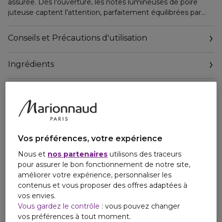
assurée. Dès l'ouverture, les notes lumineuses de poire
juteuse captent l'attention, parfaitement équilibrées par
une rose de Damas au coeur du parfum. En fond, la vanille
de Madagascar s'allie à la fève tonka pour une signature
Conseils et Précautions d'utilisation
addictive. Résolument féminine et romantique, cette
fragrance ambrée, fruitée et florale évoque le plaisir d'une
Ingrédients
escapade sans limites.
Vos préférences, votre expérience
Nous et
nos partenaires
utilisons des traceurs
pour assurer le bon fonctionnement de notre site,
améliorer votre expérience, personnaliser les
contenus et vous proposer des offres adaptées à
vos envies.
Vous gardez le contrôle
: vous pouvez changer
vos préférences à tout moment.