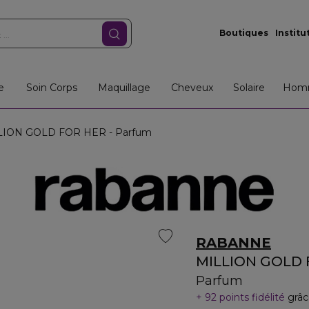
Boutiques
Institu
e
Soin Corps
Maquillage
Cheveux
Solaire
Hom
ION GOLD FOR HER - Parfum
RABANNE
MILLION GOLD 
Parfum
92 points fidélité
grâc