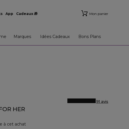
ts
App
Cadeaux 🎁
Mon panier
me
Marques
Idées Cadeaux
Bons Plans
91 avis
FOR HER
e à cet achat