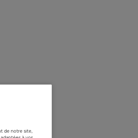
ivresse dorée un accord floral ultra-féminin
alliant un absolu de jasmin lumineux à un
ylang-ylang solaire.
Famille olfactive : FLORAL BOISÉ
Concentration : Parfum
ne de la nuit avec Million Gold for Her Parfum.
e parfum incarne une nouvelle version boisée du Grand Floral de
sformant chaque soirée en un moment inoubliable.
Plus sensuelle que jamais
t de notre site,
s adaptées à vos