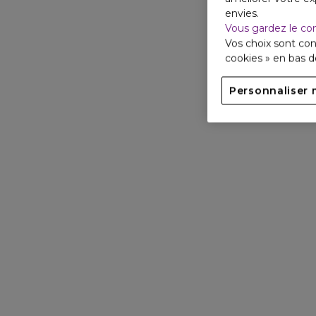
envies.
Vous gardez le co
Vos choix sont con
cookies » en bas 
Personnaliser 