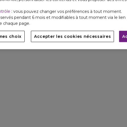
ntrôle
: vous pouvez changer vos préférences à tout moment.
Joyau de la couronne de Ra
élégant et sophistiqué aux m
servés pendant 6 mois et modifiables à tout moment via le lien 
de Million Gold revêt un sub
de chaque page.
reflétant la nouvelle intensi
mes choix
Accepter les cookies nécessaires
A