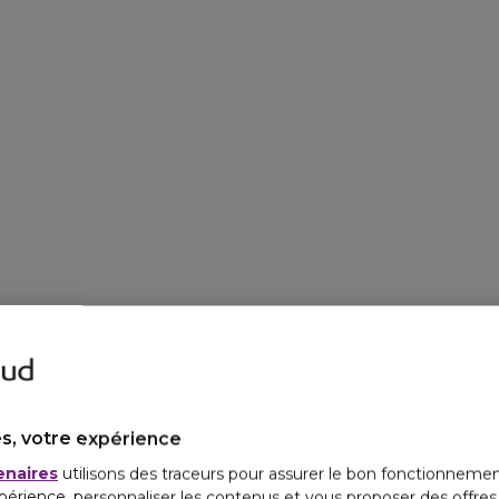
Devenez la rei
Plus sensuel que jamais, c
Rabanne, tran
s, votre expérience
enaires
utilisons des traceurs pour assurer le bon fonctionnemen
périence, personnaliser les contenus et vous proposer des offre