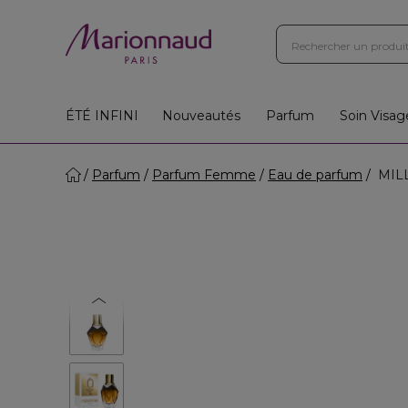
Boutiques
Instituts
App
Cadeaux 🎁
ÉTÉ INFINI
Nouveautés
Parfum
Soin Visag
Parfum
Parfum Femme
Eau de parfum
MILL