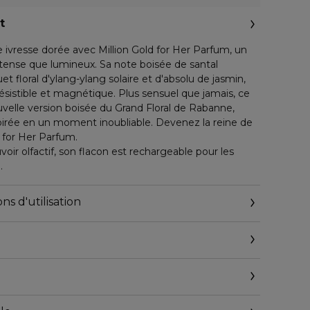
t
e ivresse dorée avec Million Gold for Her Parfum, un
ntense que lumineux. Sa note boisée de santal
 floral d'ylang-ylang solaire et d'absolu de jasmin,
résistible et magnétique. Plus sensuel que jamais, ce
velle version boisée du Grand Floral de Rabanne,
irée en un moment inoubliable. Devenez la reine de
d for Her Parfum.
oir olfactif, son flacon est rechargeable pour les
.
ns d'utilisation
 de l'or. Million Gold for Her Parfum, de
Rabanne