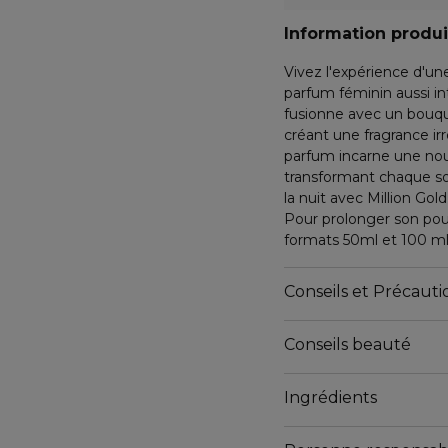
Information produi
Vivez l'expérience d'un
parfum féminin aussi i
fusionne avec un bouquet
créant une fragrance ir
parfum incarne une nou
transformant chaque so
la nuit avec Million Gol
Pour prolonger son pouv
formats 50ml et 100 ml
Conseils et Précautio
Conseils beauté
Vivez l'ivresse
Ingrédients