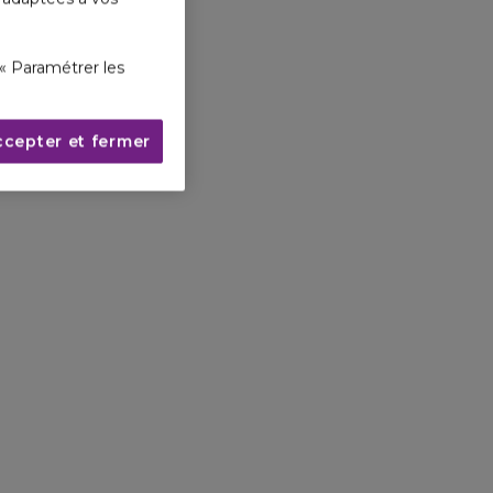
banne, le flacon
ultiples facettes
« Paramétrer les
til glaçage fumé
té du parfum.
ccepter et fermer