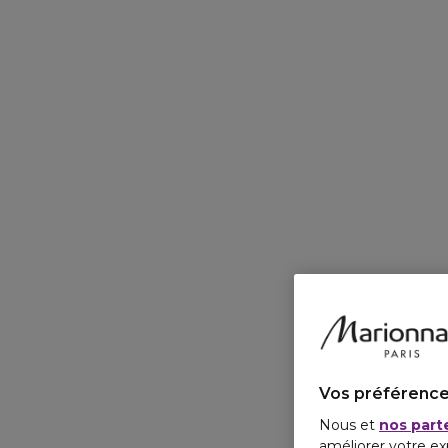
Vos préférence
Nous et
nos part
améliorer votre ex