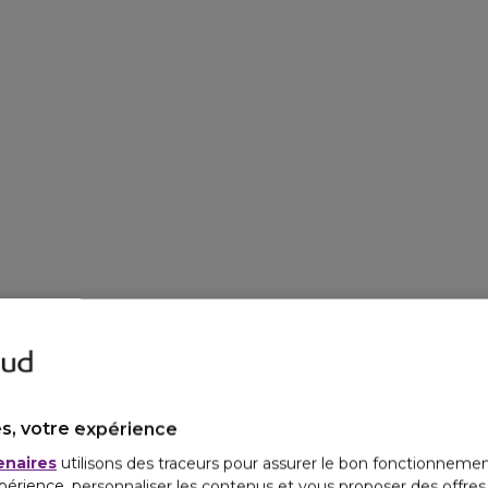
ont marqué ?
#IAMWHATILIVE
LA MARQ
LA PROTE
DES INGRÉD
s, votre expérience
enaires
utilisons des traceurs pour assurer le bon fonctionnemen
périence, personnaliser les contenus et vous proposer des offre