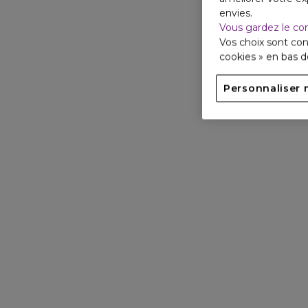
envies.
Vous gardez le co
Vos choix sont con
cookies » en bas 
Personnaliser 