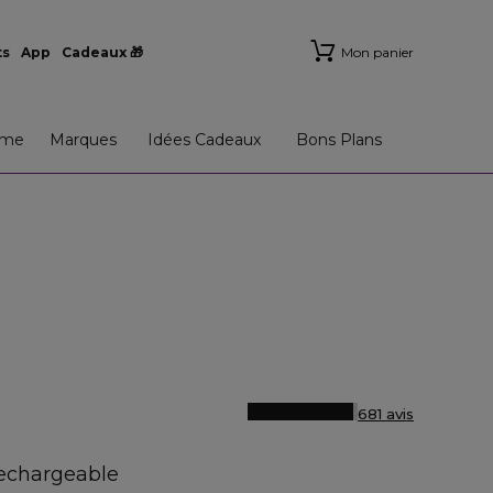
ts
App
Cadeaux 🎁
Mon panier
me
Marques
Idées Cadeaux
Bons Plans
681 avis
rechargeable