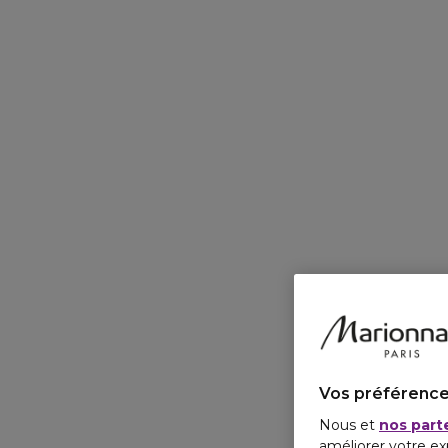
Vos préférence
Nous et
nos part
améliorer votre ex