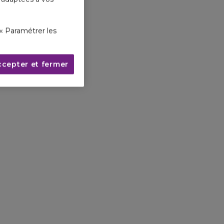
« Paramétrer les
NOTES DE COEUR
NOTES DE FOND
ccepter et fermer
Jasmin
Vanille de
& Tubéreuse
Madagascar,
d’Inde
Bois de Cèdre de
Virginie
& Musc Blanc
VANILLE DE MADAGASCAR
La vanille de Madagascar est
cultivée et récoltée grâce à un
sourcing responsable et solidaire,
issu d’un programme favorisant
l’insertion sociale, l’entreprenariat
local et protègeant la biodiversité
de la région à travers un