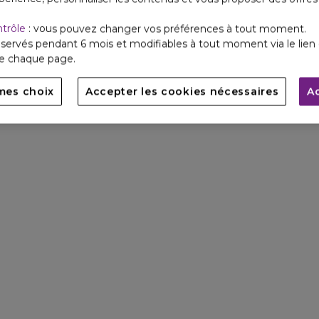
ntrôle
: vous pouvez changer vos préférences à tout moment.
servés pendant 6 mois et modifiables à tout moment via le lien 
de chaque page.
NOTES DE TÊTE
mes choix
Accepter les cookies nécessaires
A
Bergamote de Calabre
& Fleur d’Oranger
d’Egypte