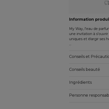
Information produi
My Way, l'eau de parfu
une invitation à s'ouvri
uniques et élargir ses h
My Way, un parfum pour 
Giorgio Armani privilégie
Conseils et Précautio
responsables et de pr
Grâce à son flacon rec
Conseils beauté
son impact sur l'envir
Enfin, le soutien appo
permet de compenser le
Ingrédients
biodiversité. En 2022, 
LA 
depuis le lancement d
L'ÉC
*Cette réduction s'appli
Personne responsab
50 ml.
Email