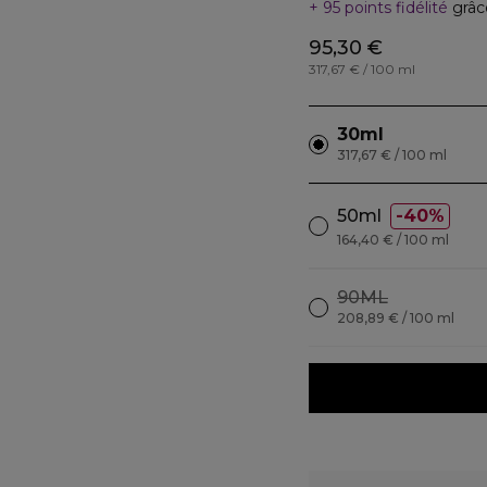
95 points fidélité
grâc
95,30 €
317,67 € / 100 ml
30ml
317,67 € / 100 ml
50ml
40%
164,40 € / 100 ml
90ML
208,89 € / 100 ml