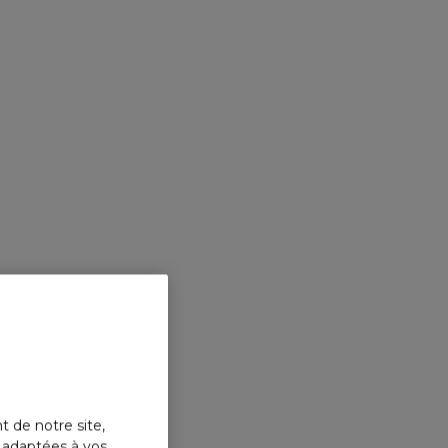
propre personnalité.
Empreint de curiosité et de
connexions, MY WAY est une
affirmation forte, singulière, envers
soi-même et le monde, une volonté
de suivre sa propre voie.
#IAMWHATILIVE*
*Je suis ce que je vis
UE ARMANI S'ENGAGE EN FAVEUR DE
CTION DE L'ENVIRONNEMENT AVEC MY
WAY
IENTS ISSUS DE SOURCES RESPONSABLE
t de notre site,
s adaptées à vos