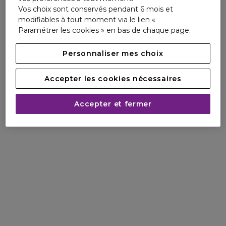
Pleasures. Pour la première fois, un parfum s'ouvre comme
Vos choix sont conservés pendant 6 mois et
une fleur au soleil, dévoilant sa senteur petit à petit '.
modifiables à tout moment via le lien «
Paramétrer les cookies » en bas de chaque page.
Notes de tête
Personnaliser mes choix
Lys blanc
Feuilles de violette
Accepter les cookies nécessaires
Accents verts
Notes de coeur
Accepter et fermer
Lilas noir
Pivoine blanche
Bourgeons de Karo-Karounde
Baie rose
Rose rose
Jasmin
Notes de fond
Bois de santal