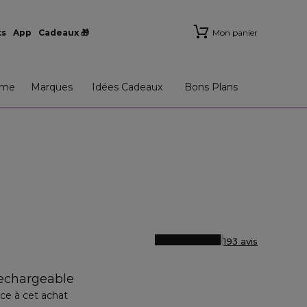
ts
App
Cadeaux 🎁
Mon panier
me
Marques
Idées Cadeaux
Bons Plans
193 avis
rechargeable
ce à cet achat