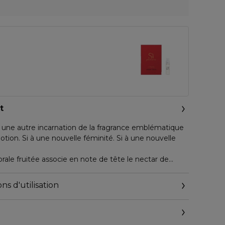
t
 une autre incarnation de la fragrance emblématique
otion. Si à une nouvelle féminité. Si à une nouvelle
rale fruitée associe en note de tête le nectar de
ture de Sì, à une poire pétillante.
le à un très bel absolu de jasmin pour apporter une
ns d'utilisation
re signe la composition d'une émotion empreinte