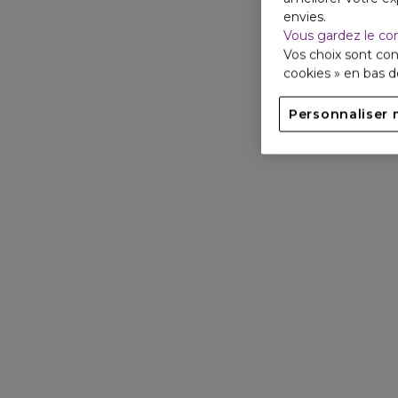
envies.
Vous gardez le co
Vos choix sont con
cookies » en bas 
Personnaliser 