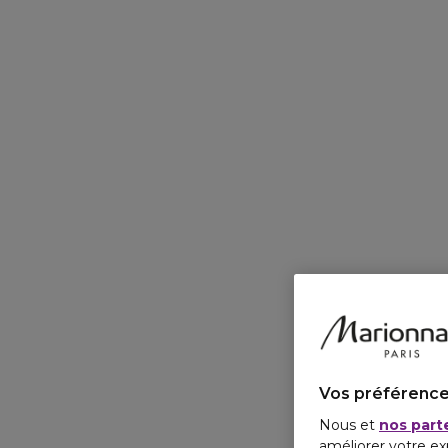
Vos préférence
Nous et
nos part
améliorer votre ex