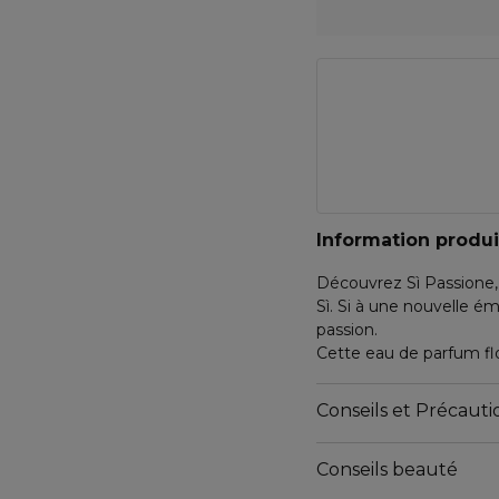
Information produi
Découvrez Sì Passione,
Sì. Si à une nouvelle ém
passion.
Cette eau de parfum flo
cassis, ingrédient signa
En coeur, la rose se mê
Conseils et Précautio
dimension sensuelle.
En fond le bois de cèd
Conseils beauté
d'audace.