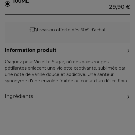
100ML
29,90 €
Livraison offerte dès 60€ d’achat
Information produit
Craquez pour Violette Sugar, où des baies rouges
pétillantes enlacent une violette captivante, sublimée par
une note de vanille douce et addictive. Une senteur
synonyme d'une envolée fruitée au coeur d'un délice floral.
Sucrée et fruitée, cette brume parfumée pour le corps et
les cheveux a été conçue pour une application généreuse,
Ingrédients
créant un nuage de parfum léger et joyeux, à savourer et à
appliquer sans modération. Découvrez les Yummy Mists, la
nouvelle collection de brumes gourmandes de Cacharel, où
les fleurs signatures de la marque rencontrent des notes
irrésistiblement délicieuses. Avec leur format nomade ultra-
pratique à emporter, ces brumes offrent une véritable