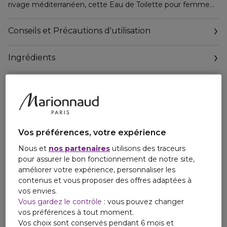
rivage méditerranéen, cette Eau de Toilette pour femme
révèle les plaisirs de la vie et la simplicité des moments de
bonheur.
Conseils et Précautions d'utilisation
Amarige Eau de Toilette, une fragrance généreuse pour
Ingrédients
une femme radieuse et épanouie.
Vos préférences, votre expérience
Nous et
nos partenaires
utilisons des traceurs
pour assurer le bon fonctionnement de notre site,
améliorer votre expérience, personnaliser les
contenus et vous proposer des offres adaptées à
vos envies.
Vous gardez le contrôle
: vous pouvez changer
vos préférences à tout moment.
Vos choix sont conservés pendant 6 mois et