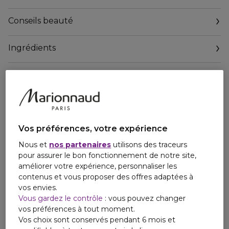
ou Pera Granita. Afin de créer votre propre signature
olfactive, faites votre choix parmi les duos recommandés et
Conseils beauté
parfumez-vous successivement, en quantités égales, avec
les deux Aqua Allegoria de votre choix.
Ingrédients
L’ENGAGEMENT DE GUERLAIN
POUR LA PLANÈTE
Vos préférences, votre expérience
Nous et
nos partenaires
utilisons des traceurs
pour assurer le bon fonctionnement de notre site,
améliorer votre expérience, personnaliser les
contenus et vous proposer des offres adaptées à
vos envies.
Vous gardez le contrôle
: vous pouvez changer
vos préférences à tout moment.
Vos choix sont conservés pendant 6 mois et