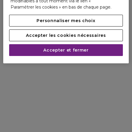
modifiables à tout moment via le lien «
Paramétrer les cookies » en bas de chaque page.
Personnaliser mes choix
Accepter les cookies nécessaires
Véritable symbole de l’engagement de Guerlain pour la planète,
Accepter et fermer
les parfums Aqua Allegoria sont composés jusqu'à 95%
d'origine naturelle*.
L’alcool de betterave française contenu dans leurs formules est
issu de
filière engagée pour une agriculture responsable.
DÉCOUVRIR
UN FLACON CONÇU POUR DURER
Tous les parfums Aqua Allegoria sont contenus dans un