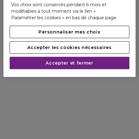
Vos choix sont conservés pendant 6 mois et
modifiables à tout moment via le lien «
Paramétrer les cookies » en bas de chaque page.
Personnaliser mes choix
CLASSIQUE
Eau de Toilette
Accepter les cookies nécessaires
La femme "Originale" Femme Fatale & Charismatique,
Accepter et fermer
Une fragrance Jean Paul Gaultier multi-facettes pour une femme de caractère.
.
LA FRAGRANCE
Une irrésistible douceur de la fleur d’oranger mêlée à la puissance aphrodisiaque du
gingembre. L’odeur de la poudre de riz, évocation régressive, est twistée par le pouvoir
caressant de la vanille.