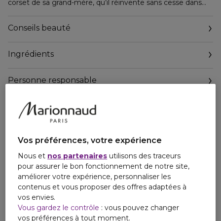
corset de sa grand-mère, qu’il réinvente sans cesse dans
ses collections depuis près de quarante ans. Une fragrance
Floral Oriental à la fois aphrodisiaque, régressive,
Conseils beauté
chaleureuse et onctueuse.
Ingrédients
Personne responsable
Email
contact.customers@jpgaultier.fr
Vos préférences, votre expérience
Nous et
nos partenaires
utilisons des traceurs
pour assurer le bon fonctionnement de notre site,
améliorer votre expérience, personnaliser les
contenus et vous proposer des offres adaptées à
vos envies.
Vous gardez le contrôle
: vous pouvez changer
vos préférences à tout moment.