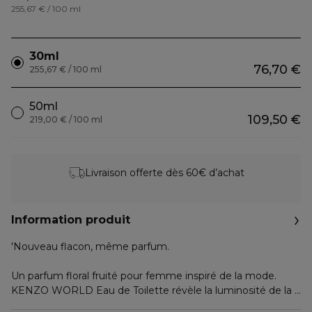
255,67 € / 100 ml
30ml
76,70 €
255,67 € / 100 ml
50ml
109,50 €
219,00 € / 100 ml
Livraison offerte dès 60€ d’achat
Information produit
'Nouveau flacon, même parfum.
Un parfum floral fruité pour femme inspiré de la mode.
KENZO WORLD Eau de Toilette révèle la luminosité de la
Pivoine et de la Fleur d'amandier qui se mêlent à la