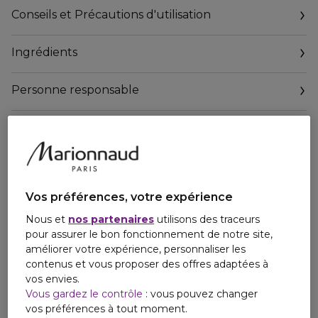
fraîcheur
Conseils et Précautions d'utilisation
de la Poire. L'Iris apporte la touche finale et révèle toute la
féminité de cette fragrance. Mélangez les styles et osez un
Ingrédients
look pétillant sans vous prendre au sérieux. Une création à
l'image de la femme KENZO WORLD, joyeuse et
malicieuse.
Personne responsable
Kenzo réinvente le flacon emblématique de ce parfum
Email
iconique en le parant d'un nouveau capot noir pour créer un
https://www.kenzoparfums.com/fr/en/contactus
contraste captivant.
Seul le design change, le parfum reste le même.'
Vos préférences, votre expérience
Nous et
nos partenaires
utilisons des traceurs
pour assurer le bon fonctionnement de notre site,
améliorer votre expérience, personnaliser les
contenus et vous proposer des offres adaptées à
vos envies.
Vous gardez le contrôle
: vous pouvez changer
vos préférences à tout moment.