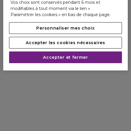
Vos choix sont conservés pendant 6 mois et
modifiables à tout moment via le lien «
Paramétrer les cookies » en bas de chaque page.
Personnaliser mes choix
Accepter les cookies nécessaires
“Le dormeur assemble des images comme le
Accepter et fermer
poète assemble des mots…”
Marguerite Yourcenar, Les Songes et les Sorts
(1938)
Les Eaux Rêvées expriment un imaginaire où se
lient, s’entrechoquent et se complètent les
inspirations de différentes générations – celles de la
famille d’Ornano, créatrice de Sisley.