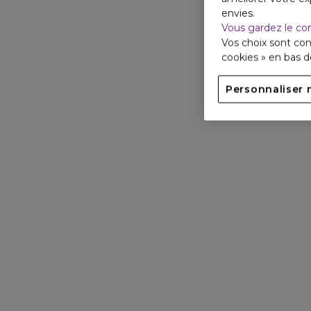
envies.
Vous gardez le co
Vos choix sont con
cookies » en bas 
Personnaliser 