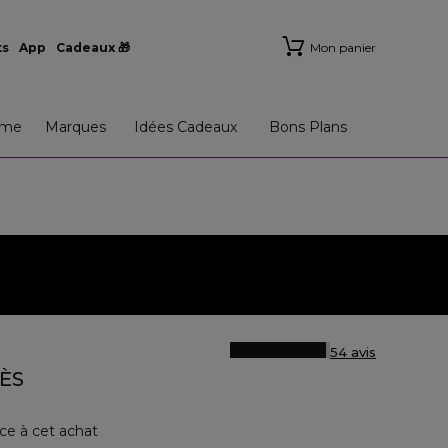
ts
App
Cadeaux 🎁
Mon panier
me
Marques
Idées Cadeaux
Bons Plans
54 avis
ÈS
ce à cet achat