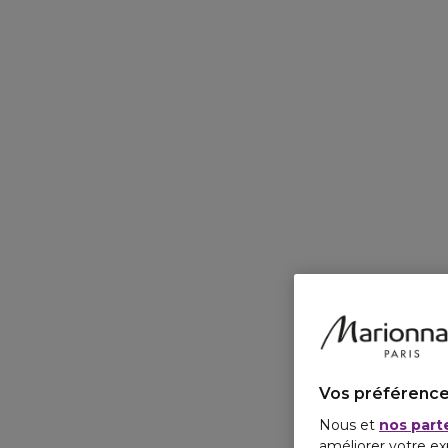
Vos préférence
Nous et
nos part
améliorer votre ex