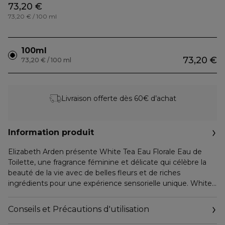
73,20 €
73,20 € / 100 ml
100ml
73,20 €
73,20 € / 100 ml
Livraison offerte dès 60€ d’achat
Information produit
Elizabeth Arden présente White Tea Eau Florale Eau de
Toilette, une fragrance féminine et délicate qui célèbre la
beauté de la vie avec de belles fleurs et de riches
ingrédients pour une expérience sensorielle unique. White
Tea vous invite à partager la beauté qui vous entoure
chaque jour avec ce cette nouvelle fragrance. Féminin,
Conseils et Précautions d'utilisation
lumineux et délicat, ce joyeux parfum est composé d'un