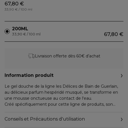
67,80 €
33,90 € / 100 ml
200ML
67,80 €
33,90 € / 100 ml
Livraison offerte dès 60€ d’achat
Information produit
Le gel douche de la ligne les Délices de Bain de Guerlain,
au délicieux parfum hespéridé musqué, se transforme en
une mousse onctueuse au contact de l'eau.
Créé spécifiquement pour cette ligne de produits, son
flacon, pur et raffiné, est un hommage au célèbre flacon
Abeilles.
Conseils et Précautions d'utilisation
La ligne Les Délices de Bain célèbre un art de