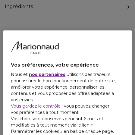
vivre intensément le parfum. Guerlain crée un rituel du
Ingrédients
corps destiné aux femmes comme aux hommes.
Conseils d'utilisation : Après application, vaporisez votre
parfum fétiche. Votre sillage sera amplifié et sublimé pour
un effet envoûtant.
Vos préférences, votre expérience
Nous et
nos partenaires
utilisons des traceurs
pour assurer le bon fonctionnement de notre site,
améliorer votre expérience, personnaliser les
contenus et vous proposer des offres adaptées à
vos envies.
Vous gardez le contrôle
: vous pouvez changer
vos préférences à tout moment.
Vos choix sont conservés pendant 6 mois et
modifiables à tout moment via le lien «
Paramétrer les cookies » en bas de chaque page.