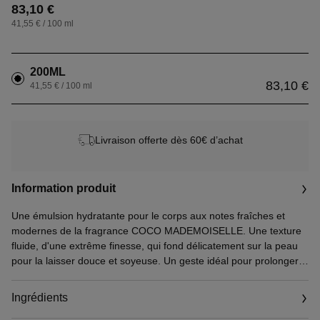
83,10 €
41,55 € / 100 ml
200ML
83,10 €
41,55 € / 100 ml
Livraison offerte dès 60€ d’achat
Information produit
Une émulsion hydratante pour le corps aux notes fraîches et
modernes de la fragrance COCO MADEMOISELLE. Une texture
fluide, d'une extrême finesse, qui fond délicatement sur la peau
pour la laisser douce et soyeuse. Un geste idéal pour prolonger
le sillage de cet oriental-frais.
Une émulsion hydratante pour le corps aux notes fraîches et
Ingrédients
modernes de la fragrance COCO MADEMOISELLE, où