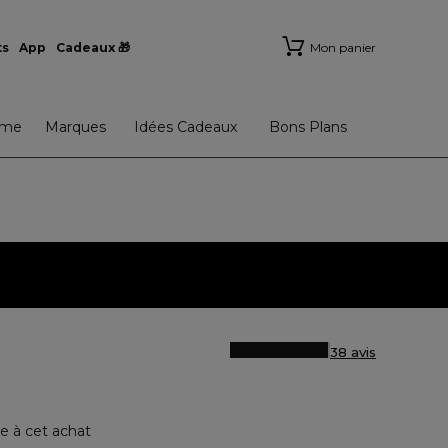
ts
App
Cadeaux 🎁
Mon panier
me
Marques
Idées Cadeaux
Bons Plans
38 avis
N
e à cet achat