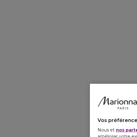
Vos préférence
Nous et
nos part
améliorer votre ex