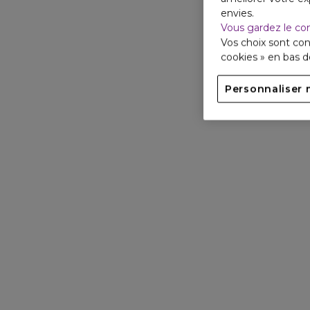
envies.
Vous gardez le co
Vos choix sont con
cookies » en bas 
Personnaliser 