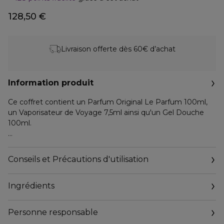
128,50 €
Livraison offerte dès 60€ d’achat
Information produit
Ce coffret contient un Parfum Original Le Parfum 100ml,
un Vaporisateur de Voyage 7,5ml ainsi qu'un Gel Douche
100ml.
LE PARFUM
Créée par un duo de parfumeurs talentueux, la fragrance de
Conseils et Précautions d'utilisation
Lacoste Original Parfum dépasse les limites de l'Eau de
Parfum classique.
Ingrédients
La signature composée de lavande et fève tonka est
enrichie de nouvelles notes audacieuses, offrant un parfum
fougère boisé épicé, à la fois frais et sensuel.
Personne responsable
Le départ vif de cardamome et gingembre crée une