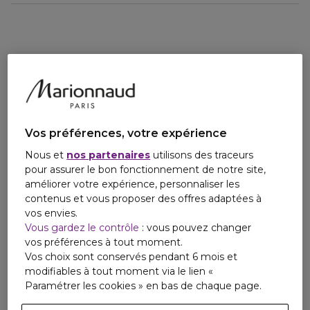
fraîcheur énergisante qui capte instantanément l'attention.
Email
Le coeur aromatique révèle une lavande raffinée,
tgaigneur@interparfums.fr
subtilement rehaussée par la résine d'encens pour un
contraste audacieux.
Le fond boisé et ambré, mêlant patchouli et notes
sensuelles, crée un sillage profond et irrésistible qui laisse
une empreinte durable.
LE PACKAGING
Vos préférences, votre expérience
Le flacon de Lacoste Original Parfum a été revisité avec
élégance pour refléter l'intensité de sa fragrance.
Nous et
nos partenaires
utilisons des traceurs
Sa couleur verte plus profonde et ses accents métalliques
pour assurer le bon fonctionnement de notre site,
affirment la puissance de la composition, tandis que le
améliorer votre expérience, personnaliser les
cartouche foncé sur l'étiquette blanche distingue
contenus et vous proposer des offres adaptées à
clairement la concentration exceptionnelle de ce parfum.
vos envies.
Vous gardez le contrôle
: vous pouvez changer
LA COMMUNICATION
vos préférences à tout moment.
L'acteur Pierre Niney incarne l'homme Original avec
Vos choix sont conservés pendant 6 mois et
authenticité.
modifiables à tout moment via le lien «
À travers une interview, il nous plonge dans ses souvenirs
Paramétrer les cookies » en bas de chaque page.
récents, mettant en lumière toute l'intensité et l'originalité