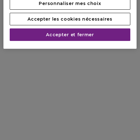
de sa personnalité.
Personnaliser mes choix
Sa performance souligne parfaitement le caractère unique
et puissant de Lacoste Original Parfum.
Accepter les cookies nécessaires
Made In France, cette fragrance a été créée grâce au
savoir-faire français.
Accepter et fermer