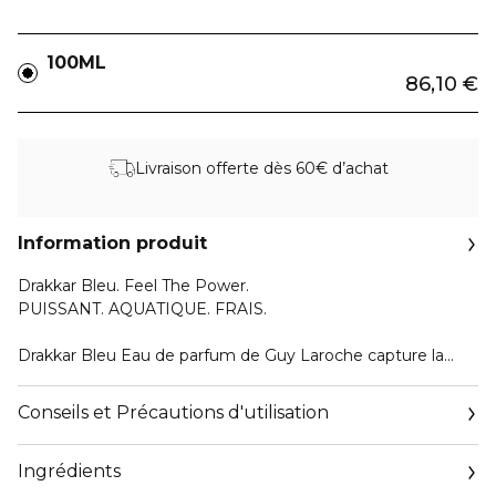
100ML
86,10 €
Livraison offerte dès 60€ d’achat
Information produit
Drakkar Bleu. Feel The Power.
PUISSANT. AQUATIQUE. FRAIS.
Drakkar Bleu Eau de parfum de Guy Laroche capture la
puissance de l'océan.
L'énergie indomptée des vagues déferlantes encapsulée
Conseils et Précautions d'utilisation
dans un flacon d'un bleu profond, faisant écho aux
profondeurs tumultueuses de la mer.
Ingrédients
Une Eau de parfum fougère aromatique glacée, intense et