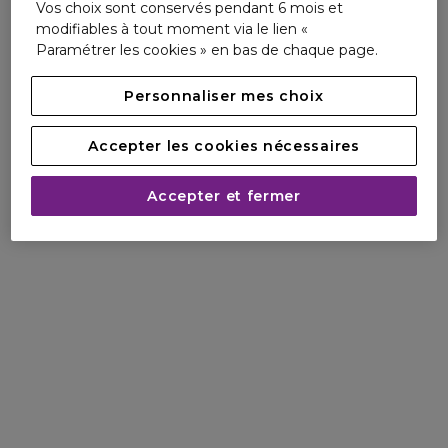
Vos choix sont conservés pendant 6 mois et
Le flacon aux lignes aérodynamiques, rechargeable,
modifiables à tout moment via le lien «
comporte au moins 15 % de verre recyclé. Étui fabriqué à
Paramétrer les cookies » en bas de chaque page.
partir de pâte à papier ECF (Elemental Chlorine Free/sans
chlore élémentaire ou gazeux), comportant au moins 40 %
Personnaliser mes choix
de matières recyclées.
Accepter les cookies nécessaires
LE DÉTAIL HERMÈS
H24, c'est la clé d'un nouvel espace. H pour Hermès,
Accepter et fermer
Homme, Heures. 24, pour exprimer un rapport au temps et
le lien à la Maison, située 24, rue du Faubourg-Saint-
Honoré.