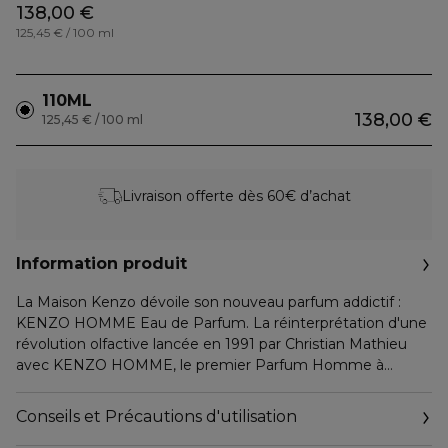
138,00 €
125,45 € / 100 ml
110ML
138,00 €
125,45 € / 100 ml
Livraison offerte dès 60€ d’achat
Information produit
La Maison Kenzo dévoile son nouveau parfum addictif :
KENZO HOMME Eau de Parfum. La réinterprétation d'une
révolution olfactive lancée en 1991 par Christian Mathieu
avec KENZO HOMME, le premier Parfum Homme à
explorer les notes aquatiques. Cette révolution olfactive
bouleversait les codes de la parfumerie masculine en
Conseils et Précautions d'utilisation
invitant à se ressourcer au bord de l'océan, dans la fraîcheur