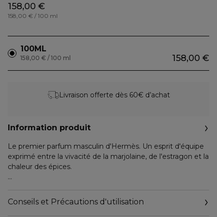
158,00 €
158,00 € / 100 ml
100ML
158,00 €
158,00 € / 100 ml
Livraison offerte dès 60€ d’achat
Information produit
Le premier parfum masculin d'Hermès. Un esprit d'équipe
exprimé entre la vivacité de la marjolaine, de l'estragon et la
chaleur des épices.
Créé par Guy Robert en 1970, évocation d'un esprit raffiné
de partage et d'équipe, le premier parfum masculin
Conseils et Précautions d'utilisation
d'Hermès est un roman qui se caractérise par une