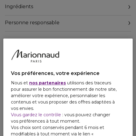
ambiance aussi sobre que virile. Aromatique épicée boisée,
Ingrédients
Equipage est un juste équilibre entre force et délicatesse,
vivacité des aromates et puissance des épices, sur un fond
de notes boisées veloutées.
Personne responsable
Email
regulatory.affairs.cnp@hermes.com
Vos préférences, votre expérience
Nous et
nos partenaires
utilisons des traceurs
pour assurer le bon fonctionnement de notre site,
améliorer votre expérience, personnaliser les
contenus et vous proposer des offres adaptées à
vos envies.
Vous gardez le contrôle
: vous pouvez changer
vos préférences à tout moment.
Vos choix sont conservés pendant 6 mois et
modifiables à tout moment via le lien «