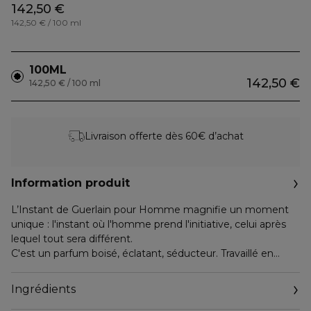
142,50 €
142,50 € / 100 ml
100ML
142,50 €
142,50 € / 100 ml
Livraison offerte dès 60€ d’achat
Information produit
L’Instant de Guerlain pour Homme magnifie un moment
unique : l'instant où l'homme prend l'initiative, celui après
lequel tout sera différent.
C'est un parfum boisé, éclatant, séducteur. Travaillé en
contrastes, il crée la surprise.
Ingrédients
Un flacon carré, facetté, épuré tirant ses lignes luxueuses