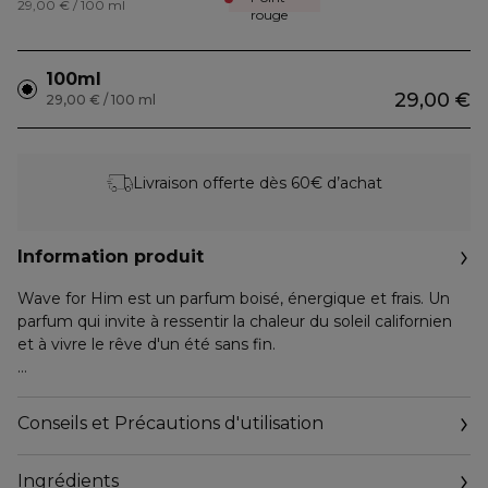
29,00 € / 100 ml
rouge
100ml
29,00 €
29,00 € / 100 ml
Livraison offerte dès 60€ d’achat
Information produit
Wave for Him est un parfum boisé, énergique et frais. Un
parfum qui invite à ressentir la chaleur du soleil californien
et à vivre le rêve d'un été sans fin.
INSPIRATION
Le jeune homme Hollister a une attitude décontractée, il
Conseils et Précautions d'utilisation
adore surfer ou faire du skate sur les plages californiennes.
L'été indien en Californie est l'endroit idéal pour partager
Ingrédients
les meilleurs moments avec ses amis. Sûr de lui et plein