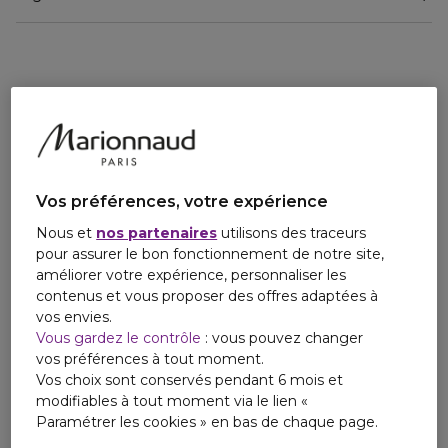
d'entrain, son parfum capture cette personnalité pleine de
fraîcheur et de vivacité.
FRAGRANCE
Les notes de Bois de Cyprès associées au juteux
pamplemousse apportent virilité et caractère. On se laisse
porter par les notes de fond chaudes, le Bois Flotté, le
Musc crémeux et la Fève Tonka. Elles font écho à la force
de la mer, la douceur du sable et la chaleur incessante du
Vos préférences, votre expérience
soleil.
Nous et
nos partenaires
utilisons des traceurs
FLACON
pour assurer le bon fonctionnement de notre site,
Le design du flacon fait écho au nom du parfum et rappelle
améliorer votre expérience, personnaliser les
naturellement le mouvement d'une vague qui se brise sur
contenus et vous proposer des offres adaptées à
le sable?fougueuse et dynamique !
vos envies.
Vous gardez le contrôle
: vous pouvez changer
A jouer en duo avec Wave for Her, un parfum
vos préférences à tout moment.
délicieusement frais et fruité, séduisant et envoûtant.
Vos choix sont conservés pendant 6 mois et
modifiables à tout moment via le lien «
Paramétrer les cookies » en bas de chaque page.