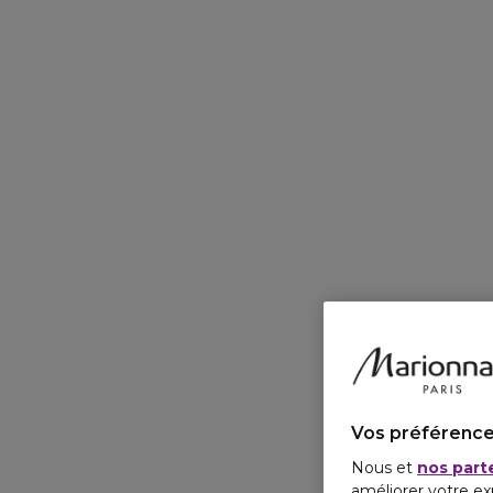
Vos préférence
Nous et
nos part
améliorer votre ex