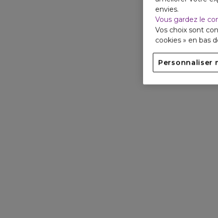
envies.
Vous gardez le co
Vos choix sont con
cookies » en bas 
Personnaliser 