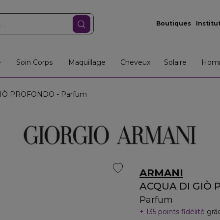
Boutiques
Institu
e
Soin Corps
Maquillage
Cheveux
Solaire
Hom
IÒ PROFONDO - Parfum
ARMANI
ACQUA DI GIÒ
Parfum
135 points fidélité
grâ