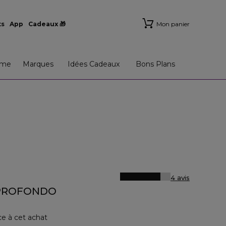
ts
App
Cadeaux 🎁
Mon panier
me
Marques
Idées Cadeaux
Bons Plans
4 avis
 PROFONDO
ce à cet achat