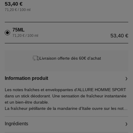
53,40 €
71,20 € / 100 ml
75ML
53,40 €
71,20 € / 100 ml
Livraison offerte dès 60€ d’achat
Information produit
Les notes fraîches et enveloppantes d'ALLURE HOMME SPORT
dans un stick déodorant. Une sensation de fraîcheur instantanée
et un bien-être durable.
La fraîcheur pétillante de la mandarine d'Italie ouvre sur les notes
franches et intenses du bois de cèdre. Les notes enveloppantes
de muscs blancs offrent un sillage intense et profond.
Ingrédients