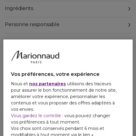
boisées de la nouvelle Eau de Toilette Dior Homme. Ils
Ingrédients
laissent une agréable sensation de confort sur la peau, tout
en l'enveloppant du sillage sensuel et tendre de Dior
Homme.
Personne responsable
Personne responsable :
Nos Ambassadeurs ont le plaisir de vous accompagner
dans votre découverte de la Maison Dior et de ses produits
:
Par voie postale : 33 Avenue Hoche 75008 PARIS
Par email : https://www.dior.com/fr_fr/beauty/contact-
parfum
Vos préférences, votre expérience
Nous et
nos partenaires
utilisons des traceurs
pour assurer le bon fonctionnement de notre site,
améliorer votre expérience, personnaliser les
contenus et vous proposer des offres adaptées à
vos envies.
Vous gardez le contrôle
: vous pouvez changer
vos préférences à tout moment.
Vos choix sont conservés pendant 6 mois et
modifiables à tout moment via le lien «