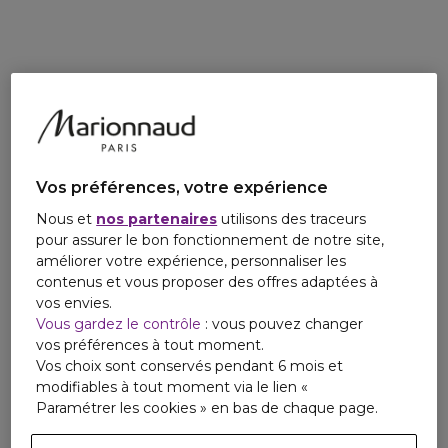
Email
Cashmeran, vient réchauffer la fragrance apportant de la
tgaigneur@interparfums.fr
profondeur et un sillage singulier à cette eau de parfum
unique, Thé Amara.
Made In France, cette fragrance a été créée grâce au
savoir-faire français.
Vos préférences, votre expérience
Nous et
nos partenaires
utilisons des traceurs
pour assurer le bon fonctionnement de notre site,
améliorer votre expérience, personnaliser les
contenus et vous proposer des offres adaptées à
vos envies.
Vous gardez le contrôle
: vous pouvez changer
vos préférences à tout moment.
Vos choix sont conservés pendant 6 mois et
modifiables à tout moment via le lien «
Paramétrer les cookies » en bas de chaque page.