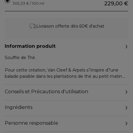
229,00 €
305,33 € / 100 ml
Livraison offerte dès 60€ d’achat
Information produit
Souffle de Thé.
Pour cette création, Van Cleef & Arpels s?inspire d?une
balade paisible dans les plantations de thé au petit matin.
Une fragrance à sensations, aux facettes complexes et
nuancées pour une création empreintes d?émotions.
Conseils et Précautions d'utilisation
Les éléments s?entremêlent dans une alchimie parfaite.
Ingrédients
Un Thé à la fois vert et floral aux notes vives de bergamote
et de menthe poivrée soutenues par les accents épicés
des baies de rose qui introduisent un élégant bouquet de
Personne responsable
rose et de pois de senteurs.
Son fond velouté et enveloppant de Musc Blancs et