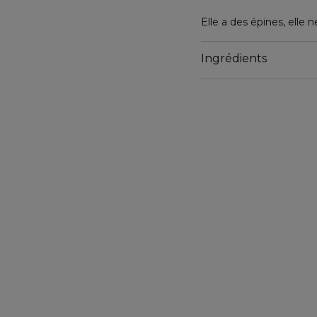
Elle a des épines, elle n
Quand elle peut, elle co
Ingrédients
Sa senteur vous soulève