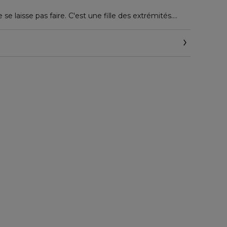
e se laisse pas faire. C'est une fille des extrémités.
nsole et quand elle veut? !
, elle détonne et étonne.