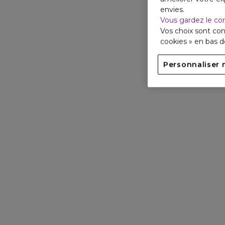
envies.
Vous gardez le co
Vos choix sont con
cookies » en bas 
Personnaliser 