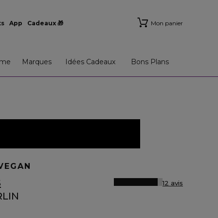
ts
App
Cadeaux 🎁
Mon panier
me
Marques
Idées Cadeaux
Bons Plans
VEGAN
S
12 avis
RLIN