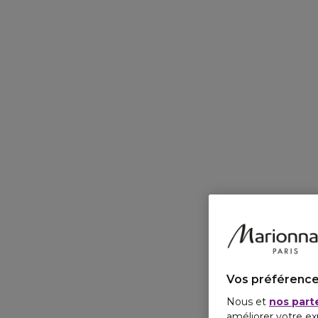
Vos préférence
Nous et
nos part
améliorer votre ex