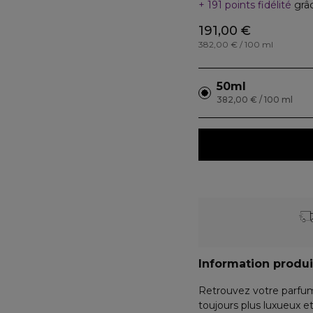
191 points fidélité
grâ
191,00 €
382,00 € / 100 ml
50ml
382,00 € / 100 ml
Information produi
Retrouvez votre parfum
toujours plus luxueux 