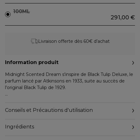
100ML
291,00 €
Livraison offerte dès 60€ d’achat
Information produit
Midnight Scented Dream s'inspire de Black Tulip Deluxe, le
parfum lancé par Atkinsons en 1933, suite au succès de
l'original Black Tulip de 1929.
Une édition somptueuse, dont le sillage, insaisissable et
énigmatique, rappelle l'heure de minuit :
Conseils et Précautions d'utilisation
un rêve olfactif qui évoque la fleur enchantée du Songe
d'une nuit d'été de Shakespeare, où le désir et l'imagination
Ingrédients
se confondent en un conte éternel. Midnight Scented
Dream est l'interprétation contemporaine de la Luxury