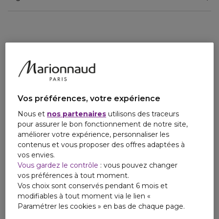
L'Eau de Toilette Pivoine Suzhou révèle l’opulence de la
pivoine contrebalancée par sa délicatesse aérienne innée.
Elle décline ainsi une palette de senteurs lumineuses qui
oscille entre notes fruitées et légers muscs séduisants.
Cette fragrance est présentée dans l’emblématique flacon
carré d’Armani Privé, qui offre une interprétation plus
moderne et lumineuse de la collection « Les Eaux ». Les
courbes de son bouchon noir laqué contrastent avec les
Vos préférences, votre expérience
lignes épurées du flacon carré. Inspirée de la couleur de la
pivoine, la fragrance s’habille d’une nuance rose poudré
Nous et
nos partenaires
utilisons des traceurs
pâle.
pour assurer le bon fonctionnement de notre site,
améliorer votre expérience, personnaliser les
contenus et vous proposer des offres adaptées à
vos envies.
Vous gardez le contrôle
: vous pouvez changer
vos préférences à tout moment.
Vos choix sont conservés pendant 6 mois et
modifiables à tout moment via le lien «
Paramétrer les cookies » en bas de chaque page.