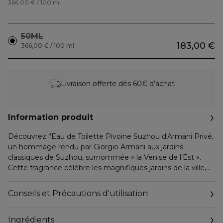
366,00 € / 100 ml
50ML
183,00 €
366,00 € / 100 ml
Livraison offerte dès 60€ d’achat
Information produit
Découvrez l'Eau de Toilette Pivoine Suzhou d'Armani Privé,
un hommage rendu par Giorgio Armani aux jardins
classiques de Suzhou, surnommée « la Venise de l’Est ».
Cette fragrance célèbre les magnifiques jardins de la ville,
parsemés de ponts et de canaux alimentés par le fleuve
Yangzi Jiang. On y devine les pagodes derrière l'enceinte
Conseils et Précautions d'utilisation
de leurs murs tapissés de pivoines que les promeneurs
chanceux ont le plaisir d’admirer.
Ingrédients