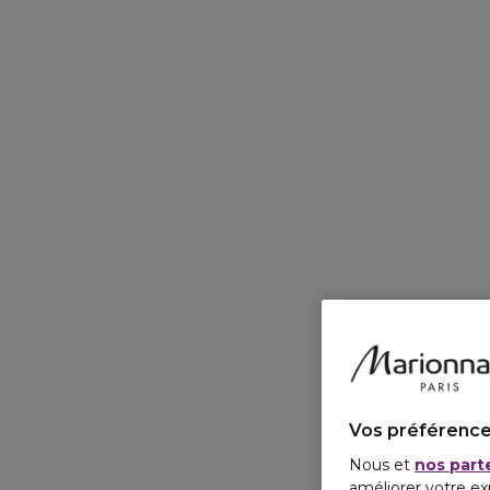
Vos préférence
Nous et
nos part
améliorer votre ex