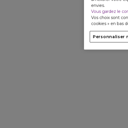
envies.
Vous gardez le co
Vos choix sont con
cookies » en bas 
Personnaliser 