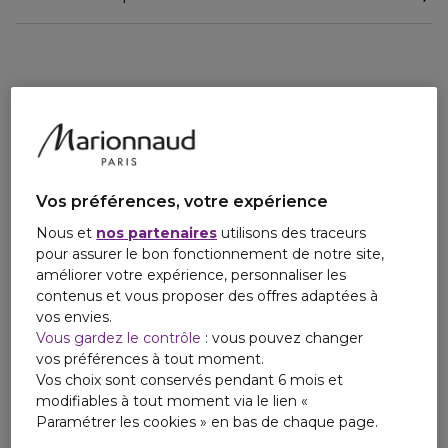
L'ÉTHIQUE
La recharge d'eau de toilette Un Jardin à Cythère permet
Email
de recharger les flacons 100 ml, 50 ml et 30 ml. Un geste
regulatory.affairs.cnp@hermes.com
responsable, indissociable d'un objet créé pour durer.
LA COLLECTION DES PARFUMS-JARDINS
La collection des Parfums-Jardins est la rencontre de l'âme
d'un lieu, de l'inspiration du parfumeur et du thème annuel
de la maison Hermès. Une promenade olfactive pour des
envies de fraîcheur, de rêverie et d'évasion.
Vos préférences, votre expérience
Nous et
nos partenaires
utilisons des traceurs
pour assurer le bon fonctionnement de notre site,
améliorer votre expérience, personnaliser les
contenus et vous proposer des offres adaptées à
vos envies.
Vous gardez le contrôle
: vous pouvez changer
vos préférences à tout moment.
Vos choix sont conservés pendant 6 mois et
modifiables à tout moment via le lien «
Paramétrer les cookies » en bas de chaque page.