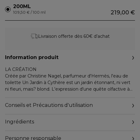
200ML
219,00 €
109,50 € / 100 ml
Livraison offerte dès 60€ d’achat
Information produit
LA CRÉATION
Créée par Christine Nagel, parfumeur d'Hermès, l'eau de
toilette Un Jardin à Cythère est un jardin étonnant, ni vert
ni fleuri, mais? blond. L'expression d'une quête olfactive à
travers le Péloponnèse qui mène à Cythère, île grecque
préservée ayant inspiré de nombreux artistes.
Conseils et Précautions d'utilisation
LES NOTES OLFACTIVES
Fragrance hespéridée et boisée, l'eau de toilette Un Jardin
Ingrédients
à Cythère allie le caractère enveloppant des graminées à la
force du bois d'olivier et à la tendresse de la pistache
fraîche.
Personne responsable