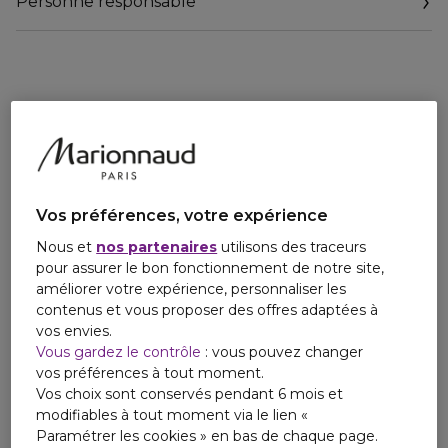
Personne responsable
L'ÉTHIQUE
Entièrement recyclable, la recharge permet de remplir le
Email
flacon en verre du gel douche Eau de rhubarbe écarlate de
regulatory.affairs.cnp@hermes.com
même contenance.
Un geste responsable, indissociable d'un objet en verre
créé pour durer.
LA FORMULE
Une formule respectueuse de l'environnement qui se
transforme en une mousse agréable, facile à rincer.
Vos préférences, votre expérience
Nous et
nos partenaires
utilisons des traceurs
pour assurer le bon fonctionnement de notre site,
améliorer votre expérience, personnaliser les
contenus et vous proposer des offres adaptées à
vos envies.
Vous gardez le contrôle
: vous pouvez changer
vos préférences à tout moment.
Vos choix sont conservés pendant 6 mois et
modifiables à tout moment via le lien «
Paramétrer les cookies » en bas de chaque page.