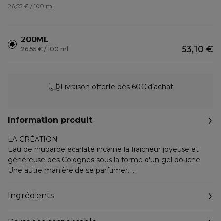
26,55 € / 100 ml
200ML
53,10 €
26,55 € / 100 ml
Livraison offerte dès 60€ d’achat
Information produit
LA CRÉATION
Eau de rhubarbe écarlate incarne la fraîcheur joyeuse et
généreuse des Colognes sous la forme d'un gel douche.
Une autre manière de se parfumer.
LES NOTES OLFACTIVES
Eau de Rhubarbe Écarlate exprime la fraîcheur d'une
Ingrédients
rhubarbe croquante et d'un lantana acidulé, associés aux
notes élégantes de muscs.