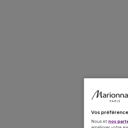
Vos préférence
Nous et
nos part
améliorer votre ex