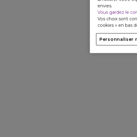
envies.
Vous gardez le co
Vos choix sont con
cookies » en bas 
Personnaliser 