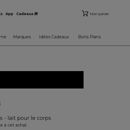
ts
App
Cadeaux 🎁
Mon panier
me
Marques
Idées Cadeaux
Bons Plans
S
 - lait pour le corps
e à cet achat