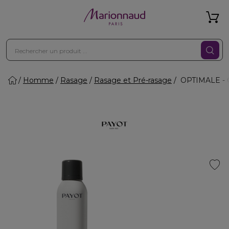
Homme
Rasage
Rasage et Pré-rasage
OPTIMALE - G