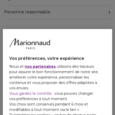
Sa texture en gel rafraîchissante devient une mousse
crémeuse à l'application pour un rasage rapide et sans
Personne responsable
effort.
Sa formule est composée à 87% d’ingrédients d'origine
Email
naturelle.
contact@payot.fr
Clean* & vegan**.
Testé sous contrôle dermatologique.
Sans étui. Flacon recyclable***
*Sans ingrédients controversés
Vos préférences, votre expérience
**Sans ingrédients d'origine animale
Nous et
nos partenaires
utilisons des traceurs
***En fonction des consignes de tri
pour assurer le bon fonctionnement de notre site,
améliorer votre expérience, personnaliser les
contenus et vous proposer des offres adaptées à
vos envies.
Vous gardez le contrôle
: vous pouvez changer
vos préférences à tout moment.
Vos choix sont conservés pendant 6 mois et
modifiables à tout moment via le lien «