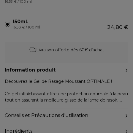
16,53 € / 100 ml
150mL
24,80 €
16,53 € / 100 ml
Livraison offerte dès 60€ d’achat
Information produit
Découvrez le Gel de Rasage Moussant OPTIMALE !
Ce gel rafraîchissant offre une protection optimale à la peau
tout en assurant la meilleure glisse de la lame de rasoir.
Contenant arnica et racine de réglisse, il convient à tous les
types de peaux grâce aux propriétés anti-inflammatoires et
Conseils et Précautions d'utilisation
apaisantes de ces ingrédients. La peau est apaisée, et
préservée des irritations et sensations de brûlure.
Ingrédients