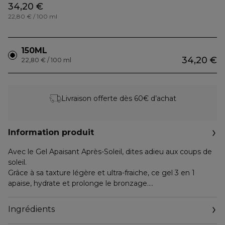
34,20 €
22,80 € / 100 ml
150ML
34,20 €
22,80 € / 100 ml
Livraison offerte dès 60€ d’achat
Information produit
Avec le Gel Apaisant Après-Soleil, dites adieu aux coups de
soleil.
Grâce à sa taxture légère et ultra-fraiche, ce gel 3 en 1
apaise, hydrate et prolonge le bronzage.
Composé à 86% d’ingrédients d’origine naturelle, il est
Ingrédients
enrichi d’eau de coco et d’Aloe Vera.