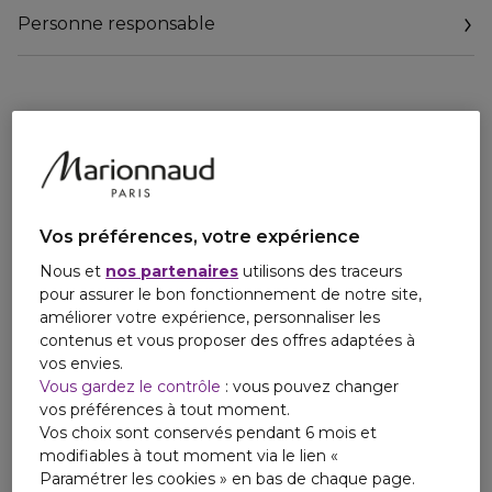
Personne responsable
Clean* & vegan**
Testé sous contrôle dermatologique.
Email
Formule water résistante*** grâce à film d'origine naturelle.
contact@payot.fr
Formule respectueuse de l'écosytème marin.
*Sans ingrédients controversés
** Sans ingrédients d'origine animale
*** Résitante à l'eau
Vos préférences, votre expérience
Nous et
nos partenaires
utilisons des traceurs
pour assurer le bon fonctionnement de notre site,
améliorer votre expérience, personnaliser les
contenus et vous proposer des offres adaptées à
vos envies.
Vous gardez le contrôle
: vous pouvez changer
vos préférences à tout moment.
Vos choix sont conservés pendant 6 mois et
modifiables à tout moment via le lien «
Paramétrer les cookies » en bas de chaque page.