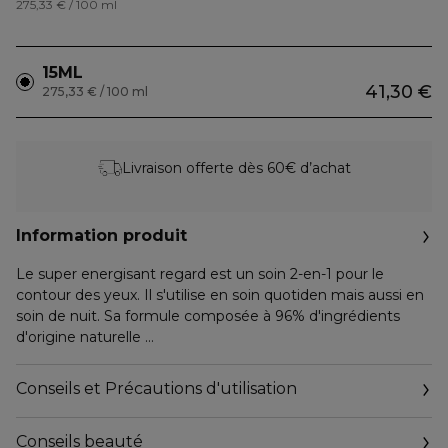
275,33 € / 100 ml
15ML
41,30 €
275,33 € / 100 ml
Livraison offerte dès 60€ d’achat
Information produit
Le super energisant regard est un soin 2-en-1 pour le
contour des yeux. Il s'utilise en soin quotiden mais aussi en
soin de nuit. Sa formule composée à 96% d'ingrédients
d'origine naturelle
est enrichie en super ingrédients, cafeines et beurre de
karité. L'application de ce super énergisant regard est une
Conseils et Précautions d'utilisation
véritable expérience sensorielle grâce à sa texture à
l'étalement d'une crème et au confort d'un baume, pour
Conseils beauté
un usage double-fonction.