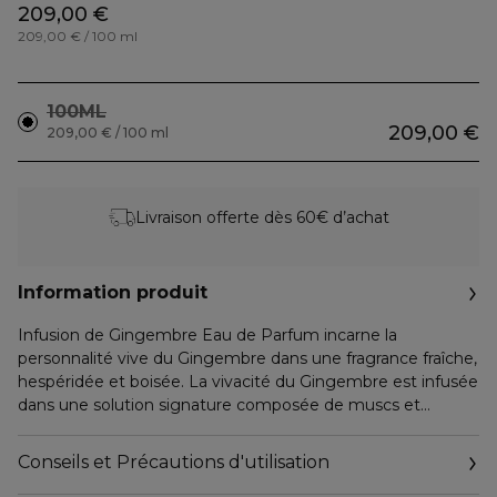
209,00 €
209,00 € / 100 ml
100ML
209,00 €
209,00 € / 100 ml
Livraison offerte dès 60€ d’achat
Information produit
Infusion de Gingembre Eau de Parfum incarne la
personnalité vive du Gingembre dans une fragrance fraîche,
hespéridée et boisée. La vivacité du Gingembre est infusée
dans une solution signature composée de muscs et
d'agrumes qui recrée l'odeur enveloppante de la peau, et
permet à la personnalité de l'ingrédient d'être en fusion
Conseils et Précautions d'utilisation
avec vous. Les Infusions sont des parfums de seconde