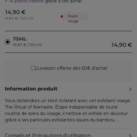
14 points fidélité
grâce à cet achat
14,90 €
Point
19,87 € / 100 ml
rouge
75ML
14,90 €
19,87 € / 100 ml
Livraison offerte dès 60€ d’achat
Information produit
Vous obtiendrez un teint éclatant avec cet exfoliant visage
The Ritual of Namaste. Étape indispensable de toute
routine de soins du visage, il nettoie et exfolie en douceur
grâce à ses particules exfoliantes issues du bambou.
Une utilisation 1 à 2 fois par semaine révélera un teint
Conseils et Précautions d'utilisation