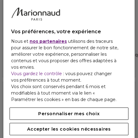
Vos préférences, votre expérience
Nous et
nos partenaires
utilisons des traceurs
RITUALS
RITUALS
pour assurer le bon fonctionnement de notre site,
RITUALS HOMME
THE RITUAL OF NAMASTE
améliorer votre expérience, personnaliser les
Coffret corps & bain
Coffret soin visage - routine 
contenus et vous proposer des offres adaptées à
5
1
25,90 €
15,90 €
vos envies.
Vous gardez le contrôle
: vous pouvez changer
vos préférences à tout moment.
Vos choix sont conservés pendant 6 mois et
modifiables à tout moment via le lien «
Paramétrer les cookies » en bas de chaque page.
Personnaliser mes choix
Accepter les cookies nécessaires