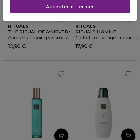
Accepter et fermer
RITUALS
RITUALS
THE RITUAL OF AYURVEDA
RITUALS HOMME
Après-shampoing volume & nutrition
Coffret soin visage - routine 
12,90 €
17,90 €