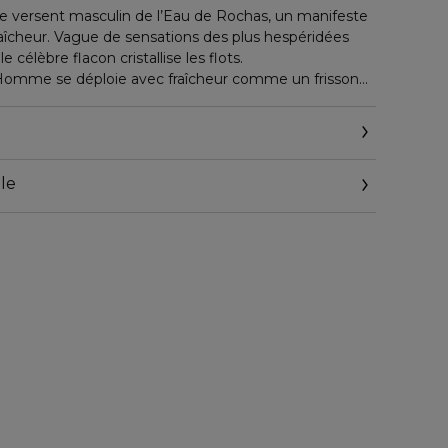
le versent masculin de l’Eau de Rochas, un manifeste
aîcheur. Vague de sensations des plus hespéridées
 célèbre flacon cristallise les flots.
Homme se déploie avec fraîcheur comme un frisson
amote, citron, limette, mandarine.
t racée dont un soupçon d’aromates, coriandre,
ingularise la signature. Le secret d’élégance de ce
r et de cèdre.
le
s.fr