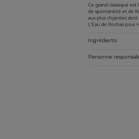
Ce grand classique est 
de spontanéité et de fr
aux plus chyprées dont le
L’Eau de Rochas pour 
de joie hespéridé, berg
Cologne intemporelle e
Ingrédients
basilic, pin, armoise, s
sillage chypré de vétive
Personne responsab
Email
tgaigneur@interparfum