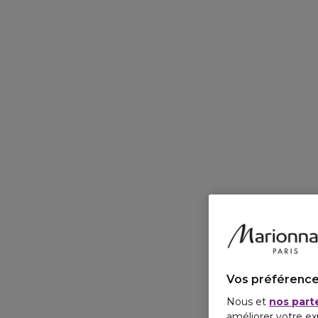
Vos préférence
Nous et
nos part
améliorer votre ex