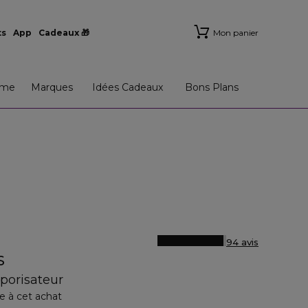
ts
App
Cadeaux 🎁
Mon panier
me
Marques
Idées Cadeaux
Bons Plans
94 avis
S
aporisateur
e à cet achat