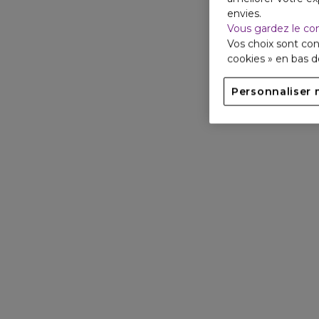
envies.
Vous gardez le co
Vos choix sont con
cookies » en bas 
Personnaliser 