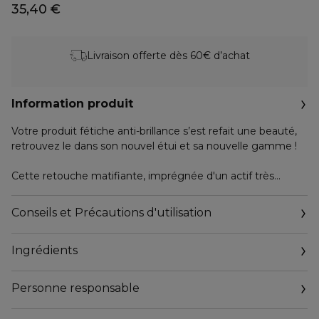
35,40 €
Livraison offerte dès 60€ d’achat
Information produit
Votre produit fétiche anti-brillance s’est refait une beauté,
retrouvez le dans son nouvel étui et sa nouvelle gamme !
Cette retouche matifiante, imprégnée d'un actif très
efficace absorbant le sébum, élimine la brillance et rafraîchit
la peau instantanément. Les Retouches Matifiantes sont
Conseils et Précautions d'utilisation
pourvues d’une technologie spécifique Shiseido: une
poudre exclusive qui absorbe le sébum grâce à sa porosité,
Ingrédients
et permet à la peau de rester nette et fraîche. Les
particules sphériques de cette poudre diffusent la lumière
et atténuent l’apparence des pores pour donner à la peau
Personne responsable
un aspect plus lisse.