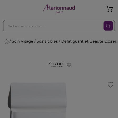
Soin Visage
Soins ciblés
Défatiguant et Beauté Expres