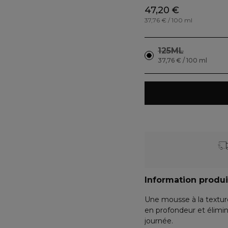
47,20 €
37,76 € / 100 ml
125ML
37,76 € / 100 ml
Information produi
Une mousse à la textur
en profondeur et élimin
journée.