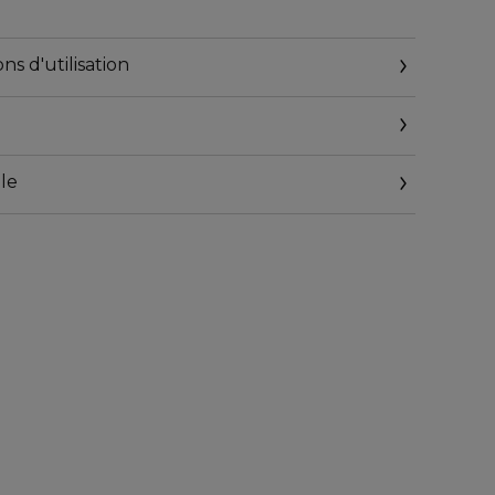
peut s'utiliser également comme mousse à raser.
triple TSUBAKI™*, elle élimine les impuretés et les
ns d'utilisation
 conservant l'hydratation de la peau pour une peau
le
MATOLOGUES