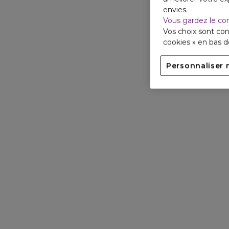
envies.
Vous gardez le co
Vos choix sont con
cookies » en bas 
Personnaliser 