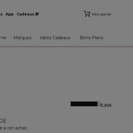
ts
App
Cadeaux 🎁
Mon panier
me
Marques
Idées Cadeaux
Bons Plans
6 avis
GE
e à cet achat