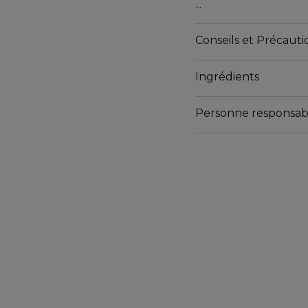
Une mousse 2 en 1 qui 
Grâce à la technologie 
Conseils et Précautio
résidus d'huile tout en
fraîche et lisse.
Ingrédients
*Test in vitro
NON COMÉDOGÈNE.
Personne responsab
TESTÉ PAR LES DER