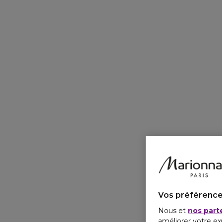
Vos préférence
Nous et
nos part
améliorer votre ex