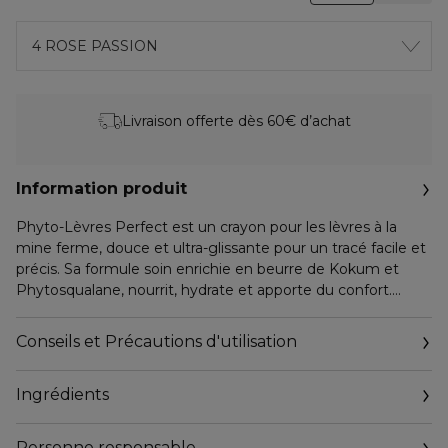
4 ROSE PASSION
Livraison offerte dès 60€ d’achat
Information produit
Phyto-Lèvres Perfect est un crayon pour les lèvres à la
mine ferme, douce et ultra-glissante pour un tracé facile et
précis. Sa formule soin enrichie en beurre de Kokum et
Phytosqualane, nourrit, hydrate et apporte du confort.
L'extrait d'Aloe Vera et l'Huile de Jojoba apportent
émollience, douceur et souplesse. Sa texture coulée
Conseils et Précautions d'utilisation
(technologie permettant d'associer douceur, fermeté et
confort à l'application) favorise adhérence et longue tenue
Ingrédients
de la couleur. Son pinceau permet une application
professionnelle et des retouches rapides à tout moment de
la journée.
Personne responsable