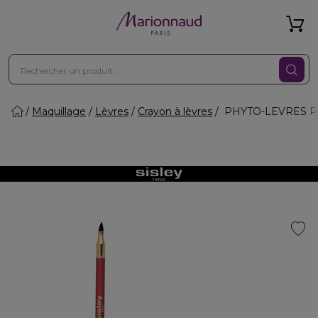
Maquillage
Lèvres
Crayon à lèvres
PHYTO-LEVRES PER